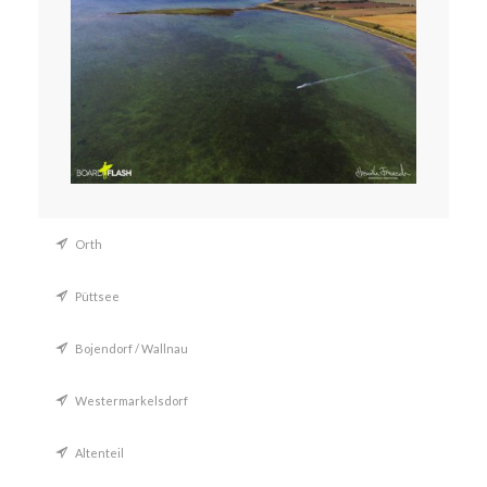
Orth
Püttsee
Bojendorf / Wallnau
Westermarkelsdorf
Altenteil